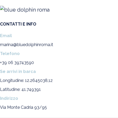
CONTATTI E INFO
Email
marina@bluedolphinroma.it
Telefono
+39 06 39743590
Se arrivi in barca
Longitudine: 12.2645038,12
Latitudine: 41.749391
Indirizzo
Via Monte Cadria 93/95