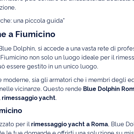
zione.
che: una piccola guida”
he a Fiumicino
lue Dolphin, si accede a una vasta rete di profess
 Fiumicino non solo un luogo ideale per il rim
uò essere gestito in un unico luogo.
ure moderne, sia gli armatori che i membri degli 
zi nelle vicinanze. Questo rende
Blue Dolphin Rom
l
rimessaggio yacht
.
umicino
zzato per il
rimessaggio yacht a Roma
, Blue Do
te le tue domande e offrirti una soluzione su mis