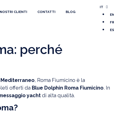
IT
 NOSTRI CLIENTI
CONTATTI
BLOG
E
F
ES
ma: perché
l Mediterraneo
, Roma Fiumicino è la
eti offerti da
Blue Dolphin Roma Fiumicino
. In
imessaggio yacht
di alta qualità.
Roma?