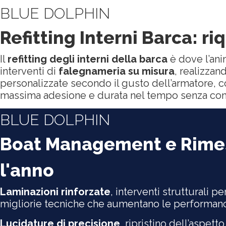
BLUE DOLPHIN
Refitting Interni Barca: ri
Il
refitting degli interni della barca
è dove l’an
interventi di
falegnameria su misura
, realizza
personalizzate secondo il gusto dell’armatore, c
massima adesione e durata nel tempo senza compr
BLUE DOLPHIN
Boat Management e Rimess
l'anno
Laminazioni rinforzate
, interventi strutturali p
migliorie tecniche che aumentano le performanc
Lucidature di precisione
, ripristino dell’aspett