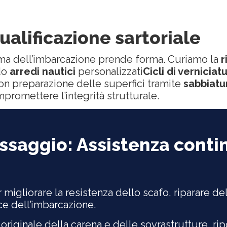
qualificazione sartoriale
ima dell’imbarcazione prende forma. Curiamo la
r
ndo
arredi nautici
personalizzati
Cicli di vernicia
on preparazione delle superfici tramite
sabbiatu
omettere l’integrità strutturale.
aggio: Assistenza continu
er migliorare la resistenza dello scafo, riparare d
e dell’imbarcazione.
o originale della carena e delle sovrastrutture, ri