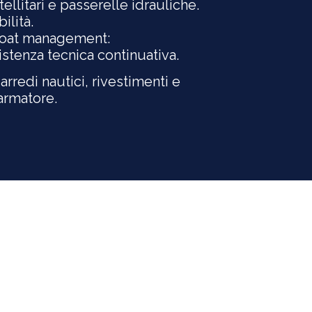
ellitari e passerelle idrauliche.
ilità.
 boat management:
tenza tecnica continuativa.
arredi nautici, rivestimenti e
’armatore.