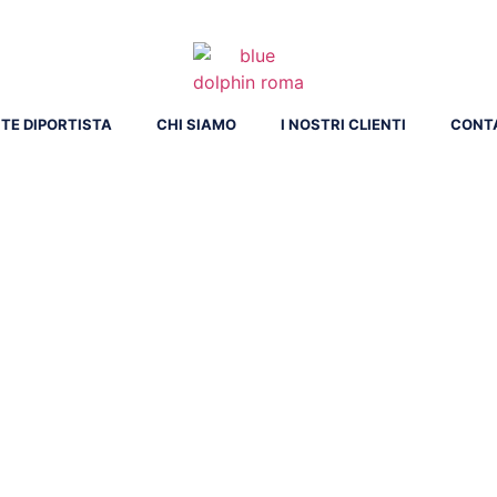
TE DIPORTISTA
CHI SIAMO
I NOSTRI CLIENTI
CONT
BLUE DOLPHIN
tting barche a Fium
ting imbarcazioni, yacht, barche a vela da