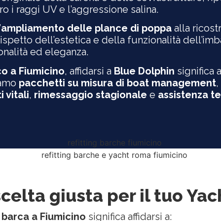
ro i raggi UV e l’aggressione salina.
’
ampliamento delle plance di poppa
alla ricos
spetto dell’estetica e della funzionalità dell’imb
onalità ed eleganza.
co a Fiumicino
, affidarsi a
Blue Dolphin
significa 
riamo
pacchetti su misura di boat management
,
vitali
,
rimessaggio stagionale
e
assistenza t
celta giusta per il tuo Yac
a barca a Fiumicino
significa affidarsi a: