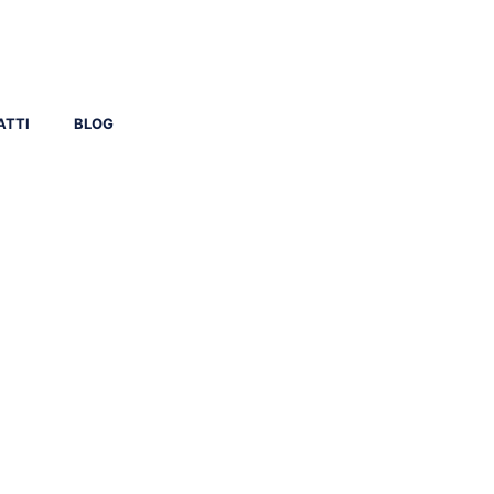
ATTI
BLOG
icino
l 1970