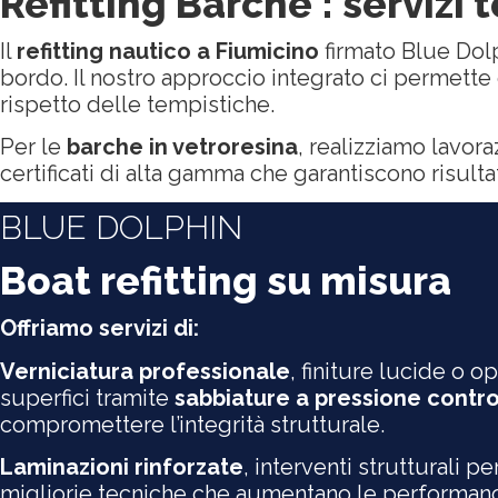
Refitting Barche : servizi 
Il
refitting nautico a Fiumicino
firmato Blue Dolph
bordo. Il nostro approccio integrato ci permette
rispetto delle tempistiche.
Per le
barche in vetroresina
, realizziamo lavora
certificati di alta gamma che garantiscono risulta
BLUE DOLPHIN
Boat refitting su misura
Offriamo servizi di:
Verniciatura professionale
, finiture lucide o 
superfici tramite
sabbiature a pressione contro
compromettere l’integrità strutturale.
Laminazioni rinforzate
, interventi strutturali p
migliorie tecniche che aumentano le performanc