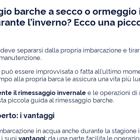
gio barche a secco o ormeggio 
rante l’inverno? Ecco una picco
 deve separarsi dalla propria imbarcazione e tira
i manutenzione.
può essere improvvisata o fatta all’ultimo moment
mpo alla propria barca le assicura una vita più 
nte il rimessaggio invernale
e le operazioni di
ta piccola guida al rimessaggio barche.
erto: i vantaggi
mbarcazione in acqua anche durante la stagione i
 i suoi
vantaggi
: da una parte facilita le operazi