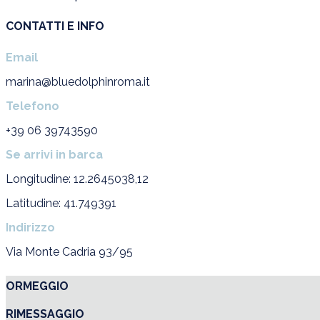
CONTATTI E INFO
Email
marina@bluedolphinroma.it
Telefono
+39 06 39743590
Se arrivi in barca
Longitudine: 12.2645038,12
Latitudine: 41.749391
Indirizzo
Via Monte Cadria 93/95
ORMEGGIO
RIMESSAGGIO