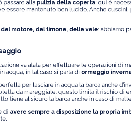
ò passare alla
pulizia della coperta
: qui è necess
eve essere mantenuto ben lucido. Anche cuscini, p
del motore, del timone, delle vele
: abbiamo p
ssaggio
azione va alata per effettuare le operazioni di m
 acqua, in tal caso si parla di
ormeggio invern
perfetta per lasciare in acqua la barca anche d’in
otetta da mareggiate: questo limita il rischio di
tto tiene al sicuro la barca anche in caso di mal
e di
avere sempre a disposizione la propria im
ite.