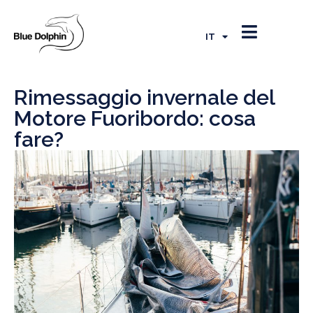
EN
FR
IT
ES
Rimessaggio invernale del
Motore Fuoribordo: cosa
fare?