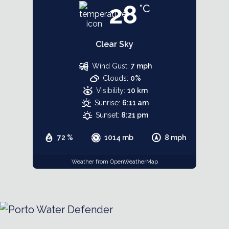
28
°C
Clear Sky
Wind Gust:
7 mph
Clouds:
0%
Visibility:
10 km
Sunrise:
6:11 am
Sunset:
8:21 pm
72 %
1014 mb
8 mph
Weather from OpenWeatherMap