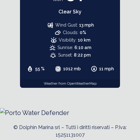
Clear Sky
Wind Gust:
13 mph
Clouds:
0%
Visibility:
10 km
Sunrise:
6:10 am
Sunset:
8:22 pm
55 %
1012 mb
11 mph
Weather from OpenWeatherMap
© Dolphin Marina srl – Tutti i diritti riservati – P.Iva:
15251131007