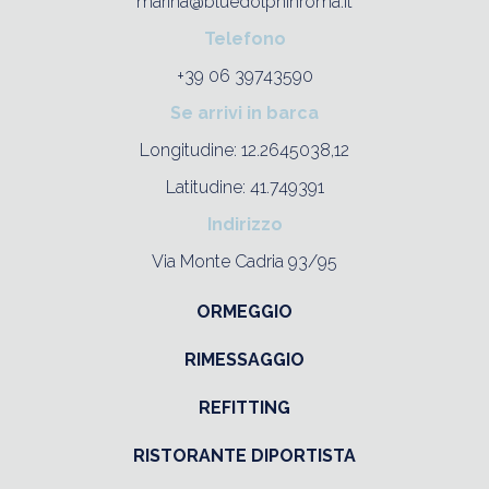
marina@bluedolphinroma.it
Telefono
+39 06 39743590
Se arrivi in barca
Longitudine: 12.2645038,12
Latitudine: 41.749391
Indirizzo
Via Monte Cadria 93/95
ORMEGGIO
RIMESSAGGIO
REFITTING
RISTORANTE DIPORTISTA