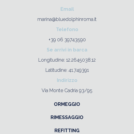
Email
marina@bluedolphinroma.it
Telefono
+39 06 39743590
Se arrivi in barca
Longitudine: 12.2645038,12
Latitudine: 41.749391
Indirizzo
Via Monte Cadria 93/95
ORMEGGIO
RIMESSAGGIO
REFITTING