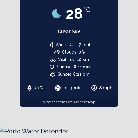
28
°C
Clear Sky
Wind Gust:
7 mph
Clouds:
0%
Visibility:
10 km
Sunrise:
6:11 am
Sunset:
8:21 pm
71 %
1014 mb
8 mph
Weather from OpenWeatherMap