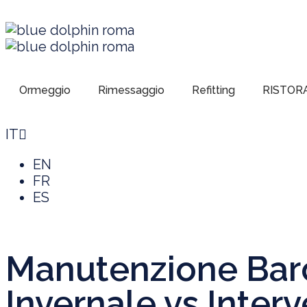
Ormeggio
Rimessaggio
Refitting
RISTOR
IT
EN
FR
ES
Manutenzione Barca
Invernale vs Interve