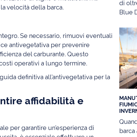
di oltr
la velocità della barca.
Blue D
integro. Se necessario, rimuovi eventuali
nice antivegetativa per prevenire
fficienza del carburante. Questo
costi operativi a lungo termine.
guida definitiva all’antivegetativa per la
MANUT
ire affidabilità e
FIUMIC
INVER
Quand
le per garantire un’esperienza di
barca 