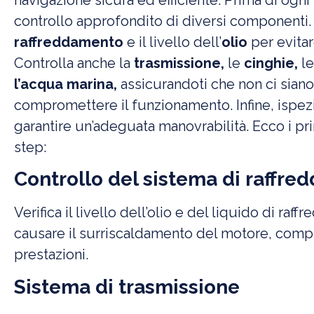
navigazione sicura ed efficiente. Prima di ogni
controllo approfondito di diversi componenti. In
raffreddamento
e il livello dell’
olio
per evitar
Controlla anche la
trasmissione,
le
cinghie
,
le
l’acqua marina
,
assicurandoti che non ci sian
compromettere il funzionamento. Infine, ispez
garantire un’adeguata manovrabilità. Ecco i pri
step:
Controllo del sistema di raffre
Verifica il livello dell’olio e del liquido di r
causare il surriscaldamento del motore, comp
prestazioni.
Sistema di trasmissione