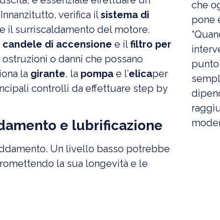
 uscita, è essenziale effettuare un
che og
nanzitutto, verifica il
sistema di
pone è
e il surriscaldamento del motore.
“Quan
candele di accensione
e il
filtro per
interv
o ostruzioni o danni che possano
punto 
iona la
girante
, la
pompa
e l’
elica
per
sempl
ncipali controlli da effettuare step by
dipend
raggi
modern
ddamento e lubrificazione
affreddamento. Un livello basso potrebbe
romettendo la sua longevità e le