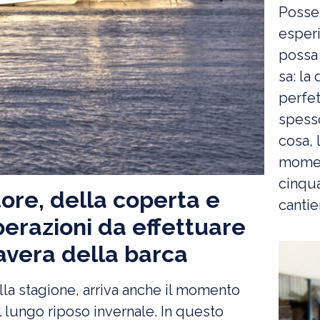
Posse
esperi
possa 
sa: la
perfet
spess
cosa, 
moment
cinqua
tore, della coperta e
cantier
perazioni da effettuare
avera della barca
ella stagione, arriva anche il momento
l lungo riposo invernale. In questo