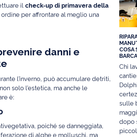
ettuare il
check-up di primavera della
n ordine per affrontare al meglio una
RIPAR
MANUT
COSA 
prevenire danni e
BARC
te
Chi la
canti
rante l’inverno, può accumulare detriti,
Dolphi
on solo l’estetica, ma anche le
certe
are è:
sulle 
o
maggio
dopo s
ntivegetativa, poiché se danneggiata,
piccol
liferazione di alghe e molluschi, ma