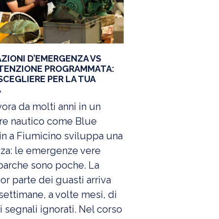
AZIONI D’EMERGENZA VS
ENZIONE PROGRAMMATA:
SCEGLIERE PER LA TUA
A
vora da molti anni in un
ere nautico come Blue
n a Fiumicino sviluppa una
zza: le emergenze vere
barche sono poche. La
r parte dei guasti arriva
ettimane, a volte mesi, di
i segnali ignorati. Nel corso