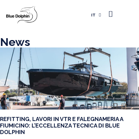
EN
FR
IT
ES
News
REFITTING, LAVORI IN VTR E FALEGNAMERIA A
FIUMICINO: L’ECCELLENZA TECNICA DI BLUE
DOLPHIN