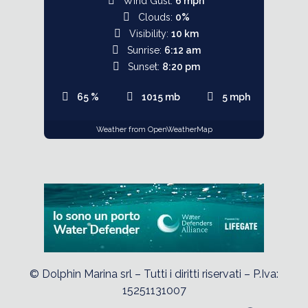
Wind Gust:
6 mph
Clouds:
0%
Visibility:
10 km
Sunrise:
6:12 am
Sunset:
8:20 pm
65 %
1015 mb
5 mph
Weather from OpenWeatherMap
© Dolphin Marina srl – Tutti i diritti riservati – P.Iva:
15251131007