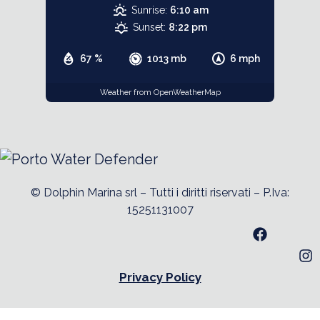
Sunrise:
6:10 am
Sunset:
8:22 pm
67 %
1013 mb
6 mph
Weather from OpenWeatherMap
© Dolphin Marina srl – Tutti i diritti riservati – P.Iva:
15251131007
Privacy Policy