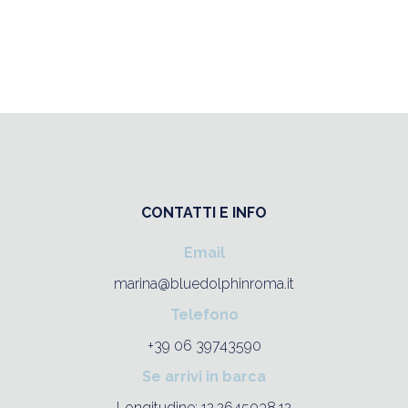
CONTATTI E INFO
Email
marina@bluedolphinroma.it
Telefono
+39 06 39743590
Se arrivi in barca
Longitudine: 12.2645038,12