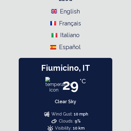
English
Français
Italiano
Español
Fiumicino, IT
29
°C
Clear Sky
Wind Gust:
10 mph
Clouds:
9%
Visibility:
10 km