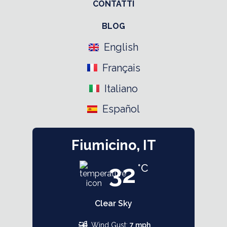
CONTATTI
BLOG
English
Français
Italiano
Español
Fiumicino, IT
32
°C
Clear Sky
Wind Gust:
7 mph