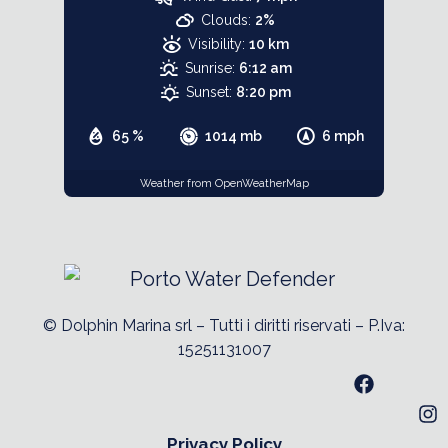
Clouds:
2%
Visibility:
10 km
Sunrise:
6:12 am
Sunset:
8:20 pm
65 %
1014 mb
6 mph
Weather from OpenWeatherMap
© Dolphin Marina srl – Tutti i diritti riservati – P.Iva:
15251131007
Privacy Policy