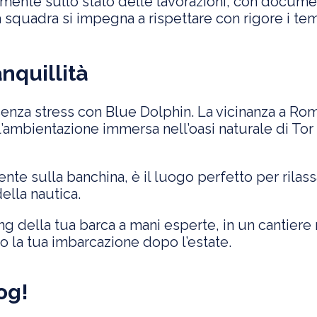
temente sullo stato delle lavorazioni, con docum
a squadra si impegna a rispettare con rigore i te
anquillità
 senza stress con Blue Dolphin. La vicinanza a Ro
ambientazione immersa nell’oasi naturale di Tor 
mente sulla banchina, è il luogo perfetto per rilas
ella nautica.
tting della tua barca a mani esperte, in un cantier
o la tua imbarcazione dopo l’estate.
og!