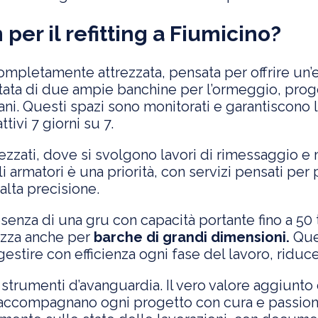
er il refitting a Fiumicino?
completamente attrezzata, pensata per offrire un’
otata di due ampie banchine per l’ormeggio, proge
rani. Questi spazi sono monitorati e garantiscono 
tivi 7 giorni su 7.
rezzati, dove si svolgono lavori di rimessaggio e
li armatori è una priorità, con servizi pensati pe
alta precisione.
esenza di una gru con capacità portante fino a 5
rezza anche per
barche di grandi dimensioni.
Ques
stire con efficienza ogni fase del lavoro, riduce
strumenti d’avanguardia. Il vero valore aggiunto
e accompagnano ogni progetto con cura e passione.