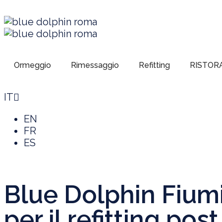
Ormeggio
Rimessaggio
Refitting
RISTOR
IT
EN
FR
ES
Blue Dolphin Fiumic
per il refitting pos