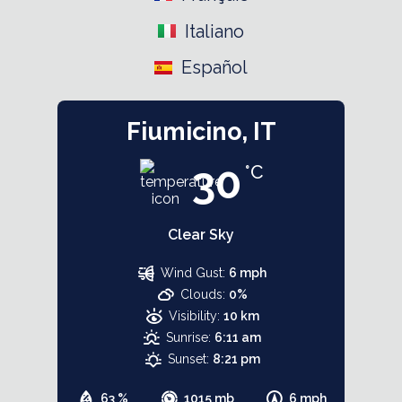
Italiano
Español
Fiumicino, IT
30
°C
Clear Sky
Wind Gust:
6 mph
Clouds:
0%
Visibility:
10 km
Sunrise:
6:11 am
Sunset:
8:21 pm
63 %
1015 mb
6 mph