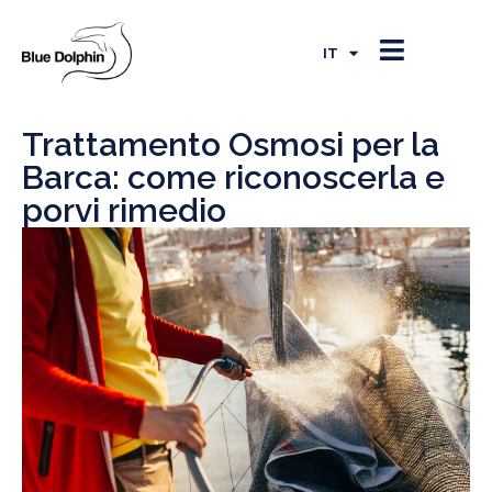
EN
FR
IT
ES
Trattamento Osmosi per la
Barca: come riconoscerla e
porvi rimedio