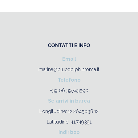
CONTATTI E INFO
Email
marina@bluedolphinroma.it
Telefono
+39 06 39743590
Se arrivi in barca
Longitudine: 12.2645038,12
Latitudine: 41.749391
Indirizzo