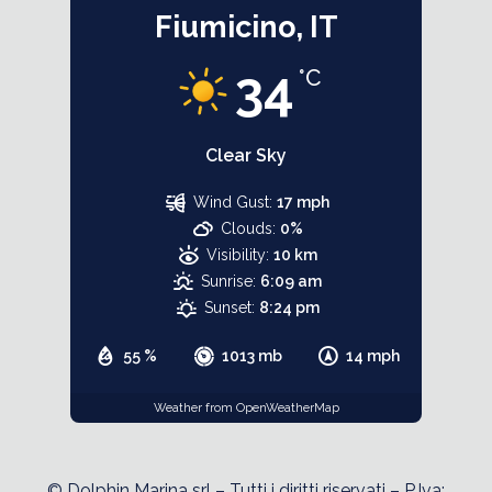
Fiumicino, IT
34
°C
Clear Sky
Wind Gust:
17 mph
Clouds:
0%
Visibility:
10 km
Sunrise:
6:09 am
Sunset:
8:24 pm
55 %
1013 mb
14 mph
Weather from OpenWeatherMap
© Dolphin Marina srl – Tutti i diritti riservati – P.Iva: