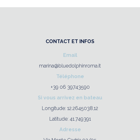
CONTACT ET INFOS
Email
marina@bluedolphinroma.it
Téléphone
+39 06 39743590
Si vous arrivez en bateau
Longitude: 12.2645038,12
Latitude: 41.749391
Adresse