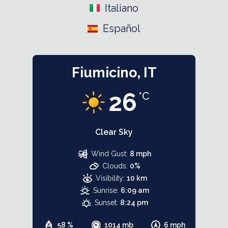
Italiano
Español
Fiumicino, IT
26
°C
Clear Sky
Wind Gust:
8 mph
Clouds:
0%
Visibility:
10 km
Sunrise:
6:09 am
Sunset:
8:24 pm
58 %
1014 mb
6 mph